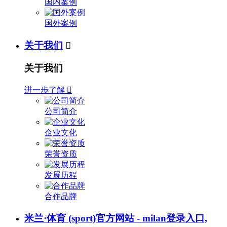
国内案例
国外案例
关于我们

关于我们
进一步了解

公司简介
企业文化
荣誉资质
发展历程
合作品牌
米兰·体育 (sport)官方网站 - milan登录入口,