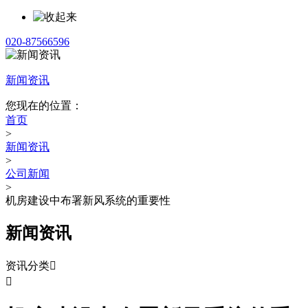
020-87566596
新闻资讯
您现在的位置：
首页
>
新闻资讯
>
公司新闻
>
机房建设中布署新风系统的重要性
新闻资讯
资讯分类

